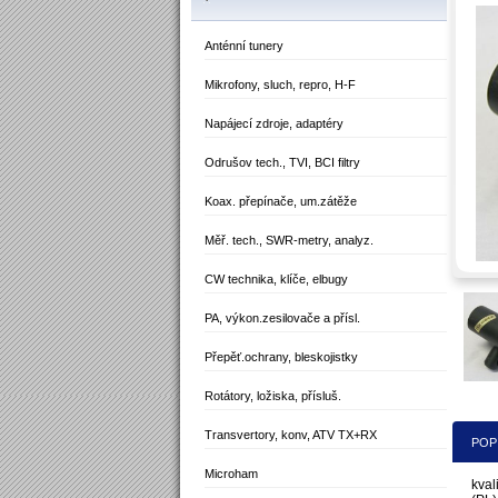
Anténní tunery
Mikrofony, sluch, repro, H-F
Napájecí zdroje, adaptéry
Odrušov tech., TVI, BCI filtry
Koax. přepínače, um.zátěže
Měř. tech., SWR-metry, analyz.
CW technika, klíče, elbugy
PA, výkon.zesilovače a přísl.
Přepěť.ochrany, bleskojistky
Rotátory, ložiska, přísluš.
Transvertory, konv, ATV TX+RX
POP
Microham
kval