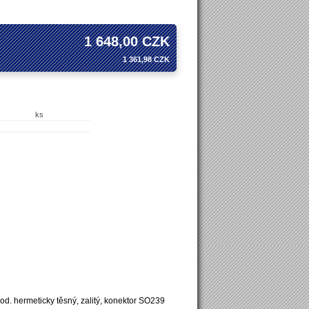
1 648,00 CZK
1 361,98 CZK
ks
od. hermeticky těsný, zalitý, konektor SO239