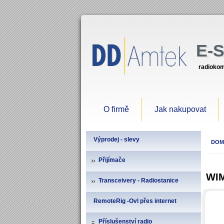
E-
radiokom
O firmě
Jak nakupovat
Výprodej - slevy
DOM
Přijímače
WIM
Transceivery - Radiostanice
RemoteRig -Ovl přes internet
Příslušenství radio