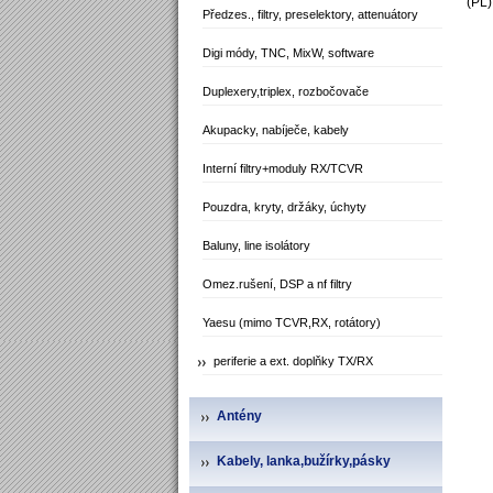
(PL)
Předzes., filtry, preselektory, attenuátory
Digi módy, TNC, MixW, software
Duplexery,triplex, rozbočovače
Akupacky, nabíječe, kabely
Interní filtry+moduly RX/TCVR
Pouzdra, kryty, držáky, úchyty
Baluny, line isolátory
Omez.rušení, DSP a nf filtry
Yaesu (mimo TCVR,RX, rotátory)
periferie a ext. doplňky TX/RX
Antény
Kabely, lanka,bužírky,pásky