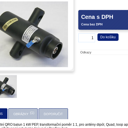
Cena s DPH
Cena bez DPH
Do košíku
Odkazy
(1)
IS
OBRÁZKY
DOPORUČIT
itní QRO balun 1 kW PEP, transformační poměr 1:1, pro antény dipól, Quad, loop ap