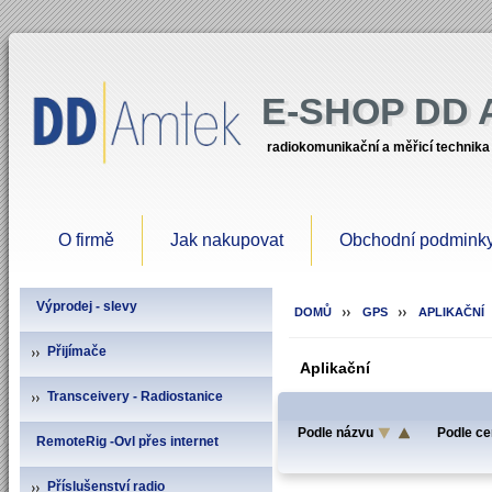
E-SHOP DD
radiokomunikační a měřicí technika
O firmě
Jak nakupovat
Obchodní podmink
Výprodej - slevy
DOMŮ
GPS
APLIKAČNÍ
Přijímače
Aplikační
Transceivery - Radiostanice
Podle názvu
Podle ce
RemoteRig -Ovl přes internet
Příslušenství radio