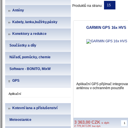
15
Produktů na stranu:
Antény
Kabely, lanka,bužírky,pásky
GARMIN GPS 16x HVS
Konektory a redukce
Součástky a díly
Nářadí, pomůcky, chemie
Software - BONITO, MixW
GPS
Aplikační GPS přijímač integrova
anténou v ochranném pouzdře
Aplikační
Kotevní lana a příslušenství
Meteostanice
3 363,00 CZK
s dph
2 779,34 CZK
bez dph