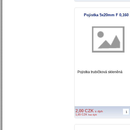
Pojistka 5x20mm F 0,160
Pojistka trubičková skleněná
2,00 CZK
s dph
1,65 CZK
bez dph