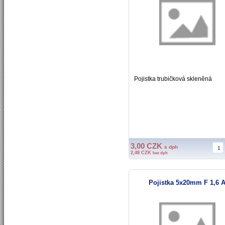
Pojistka trubičková skleněná
3,00 CZK
s dph
2,48 CZK
bez dph
Pojistka 5x20mm F 1,6 