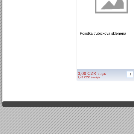
Pojistka trubičková skleněná
3,00 CZK
s dph
2,48 CZK
bez dph