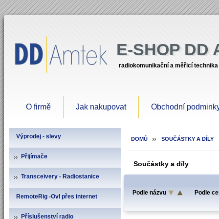
E-SHOP DD
radiokomunikační a měřicí technika
O firmě
Jak nakupovat
Obchodní podmink
Výprodej - slevy
DOMŮ
SOUČÁSTKY A DÍLY
Přijímače
Součástky a díly
Transceivery - Radiostanice
Podle názvu
Podle ce
RemoteRig -Ovl přes internet
Příslušenství radio