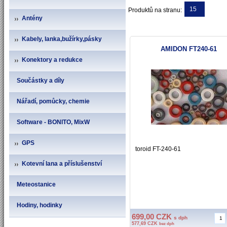
15
Produktů na stranu:
Antény
Kabely, lanka,bužírky,pásky
AMIDON FT240-61
Konektory a redukce
Součástky a díly
Nářadí, pomůcky, chemie
Software - BONITO, MixW
GPS
toroid FT-240-61
Kotevní lana a příslušenství
Meteostanice
Hodiny, hodinky
699,00 CZK
s dph
577,69 CZK
bez dph