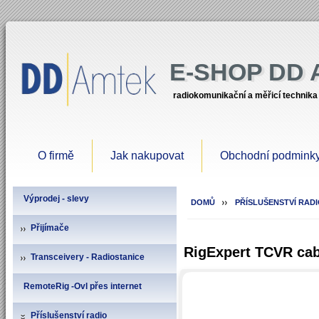
E-SHOP DD
radiokomunikační a měřicí technika
O firmě
Jak nakupovat
Obchodní podmink
Výprodej - slevy
DOMŮ
PŘÍSLUŠENSTVÍ RAD
Přijímače
RigExpert TCVR cab
Transceivery - Radiostanice
RemoteRig -Ovl přes internet
Příslušenství radio