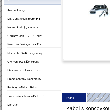
Anténní tunery
Mikrofony, sluch, repro, H-F
Napájecí zdroje, adaptéry
Odrušov tech., TVI, BCI filtry
Koax. přepínače, um.zátěže
Měř. tech., SWR-metry, analyz.
CW technika, klíče, elbugy
PA, výkon.zesilovače a přísl.
Přepěť.ochrany, bleskojistky
Rotátory, ložiska, přísluš.
Transvertory, konv, ATV TX+RX
POPIS
OBRÁZKY
Microham
Kabel s koncovkou