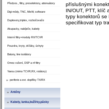
příslušnými konekt
Předzes., filtry, preselektory, attenuátory
IN/OUT, PTT, klíč a
Digi módy, TNC, MixW, software
typy konektorů se 
Duplexery,triplex, rozbočovače
specifikovat typ t
Akupacky, nabíječe, kabely
Interní filtry+moduly RX/TCVR
Pouzdra, kryty, držáky, úchyty
Baluny, line isolátory
Omez.rušení, DSP a nf filtry
Yaesu (mimo TCVR,RX, rotátory)
periferie a ext. doplňky TX/RX
Antény
Kabely, lanka,bužírky,pásky