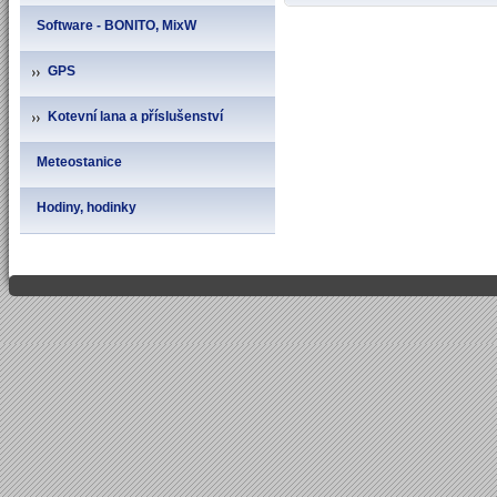
Software - BONITO, MixW
GPS
Kotevní lana a příslušenství
Meteostanice
Hodiny, hodinky