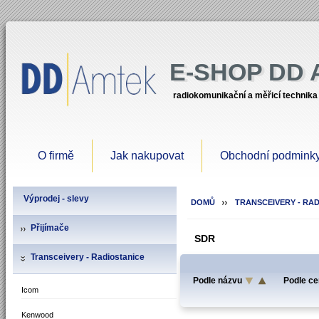
E-SHOP DD
radiokomunikační a měřicí technika
O firmě
Jak nakupovat
Obchodní podmink
Výprodej - slevy
DOMŮ
TRANSCEIVERY - RA
Přijímače
SDR
Transceivery - Radiostanice
Podle názvu
Podle ce
Icom
Kenwood