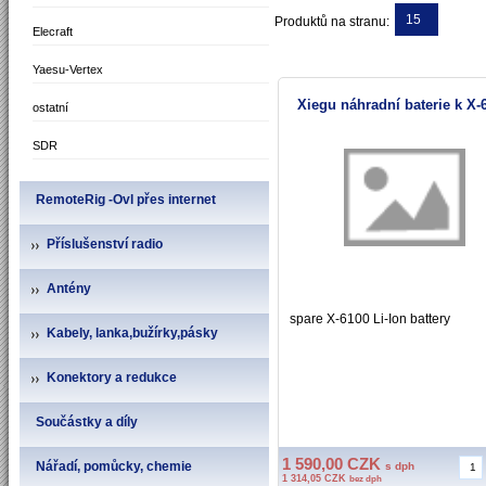
15
Produktů na stranu:
Elecraft
Yaesu-Vertex
Xiegu náhradní baterie k X-
ostatní
SDR
RemoteRig -Ovl přes internet
Příslušenství radio
Antény
spare X-6100 Li-Ion battery
Kabely, lanka,bužírky,pásky
Konektory a redukce
Součástky a díly
1 590,00 CZK
Nářadí, pomůcky, chemie
s dph
1 314,05 CZK
bez dph